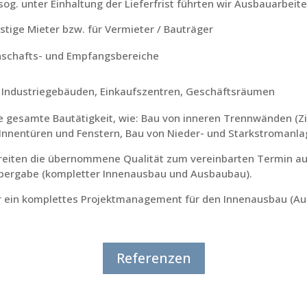
og. unter Einhaltung der Lieferfrist führten wir Ausbauarbeite
istige Mieter bzw. für Vermieter / Bauträger
nschafts- und Empfangsbereiche
 Industriegebäuden, Einkaufszentren, Geschäftsräumen
ie gesamte Bautätigkeit, wie: Bau von inneren Trennwänden (Z
n Innentüren und Fenstern, Bau von Nieder- und Starkstroman
reiten die übernommene Qualität zum vereinbarten Termin au
 Übergabe (kompletter Innenausbau und Ausbaubau).
ar ein komplettes Projektmanagement für den Innenausbau (A
Referenzen