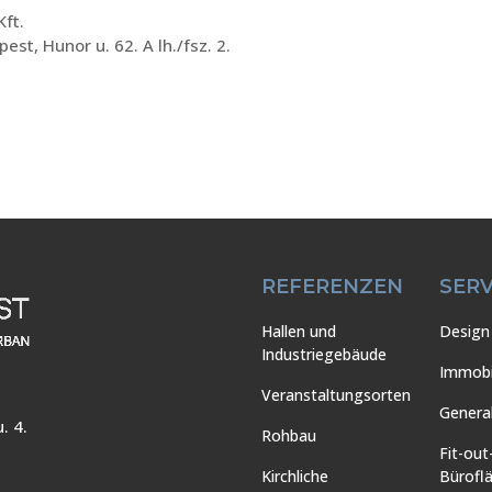
Kft.
est, Hunor u. 62. A lh./fsz. 2.
REFERENZEN
SERV
Hallen und
Design 
Industriegebäude
Immobi
Veranstaltungsorten
Genera
. 4.
Rohbau
Fit-out
Kirchliche
Bürofl