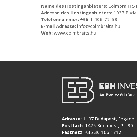
Name des Hostinganbieters:
Coimbra ITS 
Adresse des Hostinganbieters:
1037 Budap
Telefonnummer:
+36-1 406-77-58
E-mail Adresse:
info@coimbraits.hu
Web:
www.coimbraits.hu
Adresse:
1107 Budapest, Fogadó u
Postfach
: 1475 Budapest, Pf. 80.
Festnetz:
+36 30 166 1712