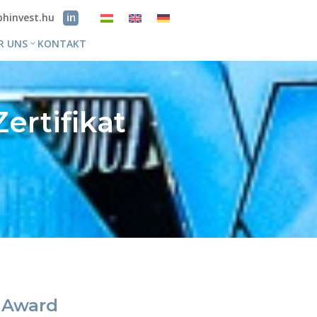
bhinvest.hu
R UNS
KONTAKT
rtifikat
e Award