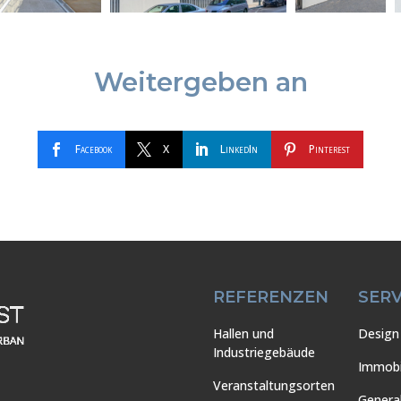
Weitergeben an
Facebook
X
LinkedIn
Pinterest
REFERENZEN
SERV
Hallen und
Design 
Industriegebäude
Immobi
Veranstaltungsorten
Genera