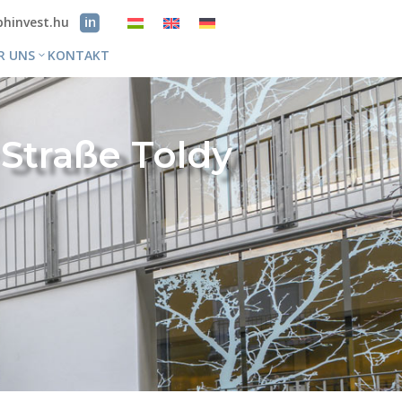
bhinvest.hu
R UNS
KONTAKT
 Straße Toldy