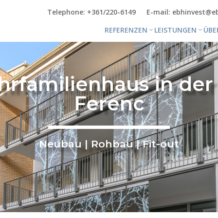
Telephone: +361/220-6149
E-mail: ebhinvest@e
REFERENZEN
LEISTUNGEN
ÜBE
ehrfamilienhaus in der
Ferenc
Neubau | Rohbau | Fit-out