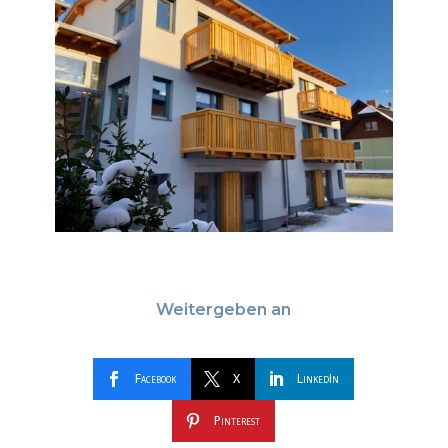
Weitergeben an
Facebook
X
LinkedIn
Pinterest