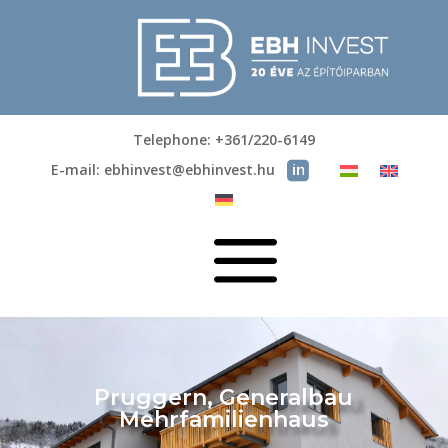
Telephone: +361/220-6149
E-mail: ebhinvest@ebhinvest.hu
a
Pruggern, Generalbau
Mehrfamilienhaus