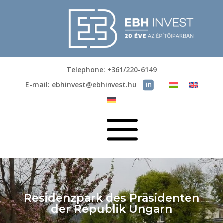
Telephone: +361/220-6149
E-mail: ebhinvest@ebhinvest.hu
a
Residenzpark des Präsidenten
der Republik Ungarn