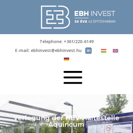
Telephone: +361/220-6149
E-mail: ebhinvest@ebhinvest.hu
a
Verlegung der HÉV-Haltestelle
Aquincum