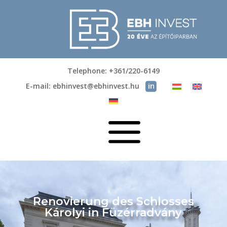
Telephone: +361/220-6149
E-mail: ebhinvest@ebhinvest.hu
a
Renovierung des Schlosses
Károlyi in Füzérradvány