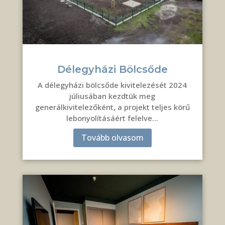
Délegyházi Bölcsőde
A délegyházi bölcsőde kivitelezését 2024
júliusában kezdtük meg
generálkivitelezőként, a projekt teljes körű
lebonyolításáért felelve…
Tovább olvasom