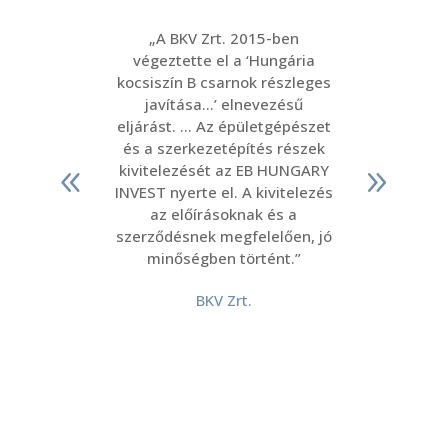
„A BKV Zrt. 2015-ben
végeztette el a ‘Hungária
pro
kocsiszín B csarnok részleges
javítása…’ elnevezésű
mun
eljárást. … Az épületgépészet
meg
és a szerkezetépítés részek
kivitelezését az EB HUNGARY
INVEST nyerte el. A kivitelezés
az előírásoknak és a
műszaki
szerződésnek megfelelően, jó
minőségben történt.”
BKV Zrt.