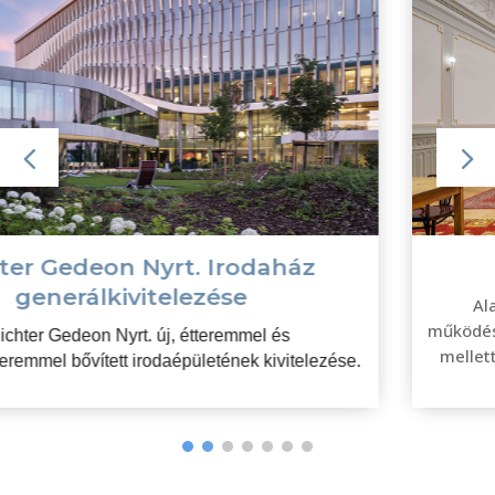
Irányi Palota felújítása
Alapvető célkitűzésünk volt, hogy a 21. századi
működésnek megfelelő anyagok és technológia beépítése
mellett megtartsuk a 120 éves épületszerkezet egyedi,
klasszikus jegyeit.