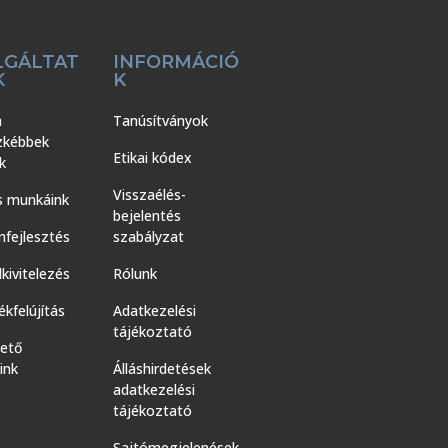
LGÁLTAT
INFORMÁCIÓ
K
K
a
Tanúsítványok
zkébbek
Etikai kódex
k
Visszaélés-
s munkáink
bejelentés
nfejlesztés
szabályzat
kivitelezés
Rólunk
kfelújítás
Adatkezelési
tájékoztató
hető
ink
Álláshirdetések
adatkezelési
tájékoztató
Sajtómegjelenések