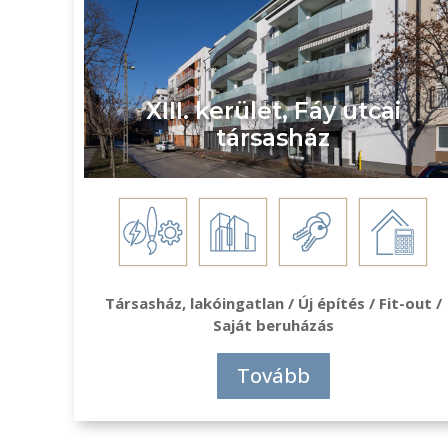
XIII. kerület, Fáy utcai
társasház
Társasház, lakóingatlan / Új építés / Fit-out /
Saját beruházás
Tovább