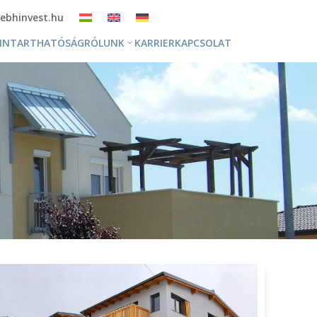
ebhinvest.hu
NNTARTHATÓSÁG
RÓLUNK
KARRIER
KAPCSOLAT