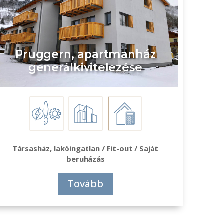
Pruggern, apartmanház
generálkivitelezése
Társasház, lakóingatlan / Fit-out / Saját
beruházás
Tovább