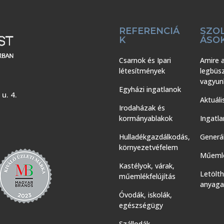
REFERENCIÁ
SZO
K
ÁSO
Csarnok és Ipari
Amire 
létesítmények
legbüs
vagyun
Egyházi ingatlanok
u. 4.
Aktuáli
Irodaházak és
kormányablakok
Ingatla
Hulladékgazdálkodás,
Generál
környezetvéfelem
Műemlé
Kastélyok, várak,
Letölt
műemlékfelújítás
anyaga
Óvodák, iskolák,
egészségügy
Szállodák