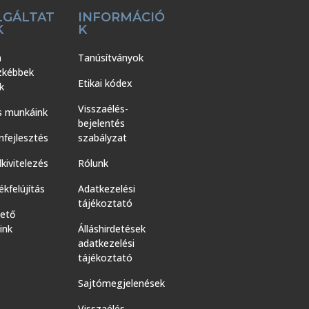
LGÁLTAT
INFORMÁCIÓ
K
K
a
Tanúsítványok
zkébbek
Etikai kódex
k
Visszaélés-
s munkáink
bejelentés
nfejlesztés
szabályzat
kivitelezés
Rólunk
kfelújítás
Adatkezelési
tájékoztató
hető
ink
Álláshirdetések
adatkezelési
tájékoztató
Sajtómegjelenések
Visszaélés-