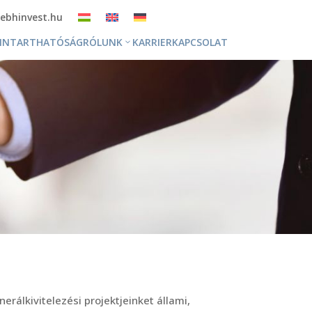
ebhinvest.hu
NNTARTHATÓSÁG
RÓLUNK
KARRIER
KAPCSOLAT
álkivitelezési projektjeinket állami,