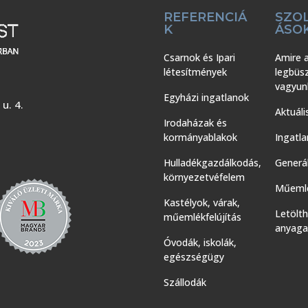
REFERENCIÁ
SZO
K
ÁSO
Csarnok és Ipari
Amire 
létesítmények
legbüs
vagyun
Egyházi ingatlanok
u. 4.
Aktuáli
Irodaházak és
kormányablakok
Ingatla
Hulladékgazdálkodás,
Generál
környezetvéfelem
Műemlé
Kastélyok, várak,
Letölt
műemlékfelújítás
anyaga
Óvodák, iskolák,
egészségügy
Szállodák