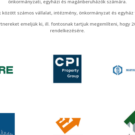
önkormányzati, egyházi és magánberuházók számára.
KÖRNYEZETVÉFELEM
EGÉSZSÉGÜGY
 között számos vállalat, intézmény, önkormányzat és egyház 
ÉPÜLETVILLAMOSSÁG
TÁRSASHÁZ,
LAKÓINGATLAN
ereket emeljük ki, ill. fontosnak tartjuk megemlíteni, hogy 20
ENERGETIKAI FELÚJÍTÁS
rendelkezésére.
KASTÉLY, VÁR,
MÉLYÉPÍTÉS, ÚTÉPÍTÉS,
MŰEMLÉKFELÚJÍTÁS
VASÚTÉPÍTÉS
EGYHÁZI INGATLAN
PARKÉPÍTÉS
PARK
SAJÁT BERUHÁZÁS
MÉLYÉPÍTÉS (ÚT ÉS
VASÚT)
RENDEZVÉNYHELYSZÍN