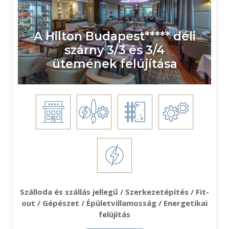
A Hilton Budapest***** déli
szárny 3/3 és 3/4
ütemének felújítása
Szálloda és szállás jellegű / Szerkezetépítés / Fit-
out / Gépészet / Épületvillamosság / Energetikai
felújítás