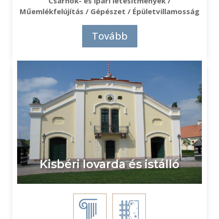
Csarnok- és ipari létesítmények /
Műemlékfelújítás / Gépészet / Épületvillamosság
Tovább
Kisbéri lovarda és istálló