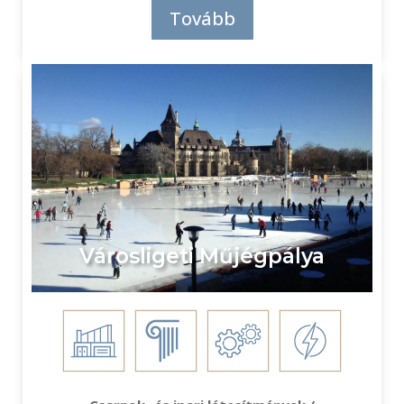
Tovább
Városligeti Műjégpálya