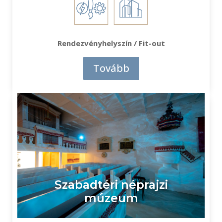
Rendezvényhelyszín / Fit-out
Tovább
Szabadtéri néprajzi
múzeum