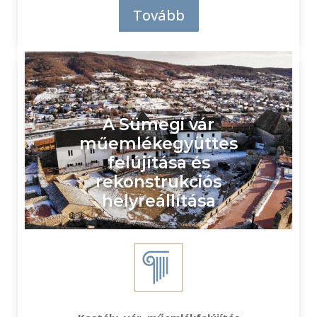
Tovább
A Sümegi vár
műemlékegyüttes
felújítása és
rekonstrukciós
helyreállítása