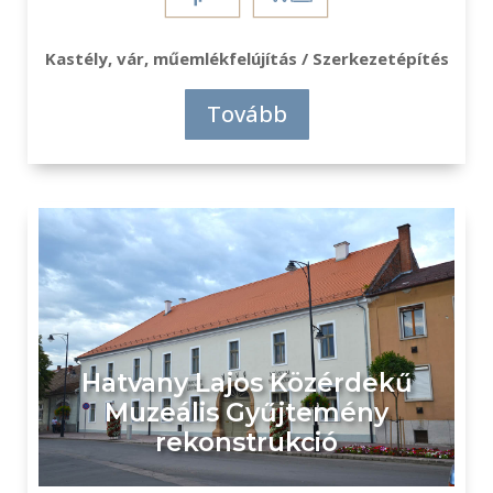
Kastély, vár, műemlékfelújítás / Szerkezetépítés
Tovább
Hatvany Lajos Közérdekű
Muzeális Gyűjtemény
rekonstrukció