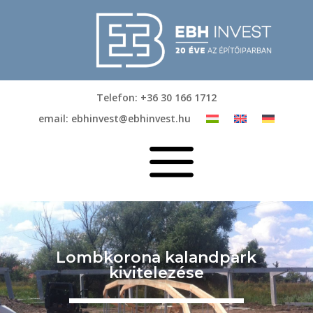
Telefon: +36 30 166 1712
email: ebhinvest@ebhinvest.hu
a
Lombkorona kalandpark
kivitelezése