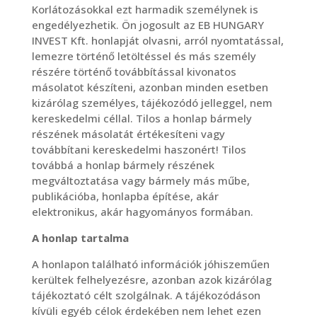
Korlátozásokkal ezt harmadik személynek is
engedélyezhetik. Ön jogosult az EB HUNGARY
INVEST Kft. honlapját olvasni, arról nyomtatással,
lemezre történő letöltéssel és más személy
részére történő továbbítással kivonatos
másolatot készíteni, azonban minden esetben
kizárólag személyes, tájékozódó jelleggel, nem
kereskedelmi céllal. Tilos a honlap bármely
részének másolatát értékesíteni vagy
továbbítani kereskedelmi haszonért! Tilos
továbbá a honlap bármely részének
megváltoztatása vagy bármely más műbe,
publikációba, honlapba építése, akár
elektronikus, akár hagyományos formában.
A honlap tartalma
A honlapon található információk jóhiszeműen
kerültek felhelyezésre, azonban azok kizárólag
tájékoztató célt szolgálnak. A tájékozódáson
kívüli egyéb célok érdekében nem lehet ezen