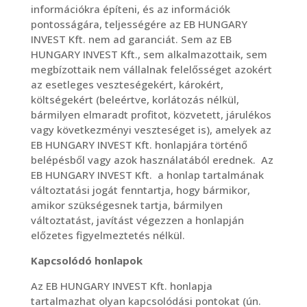
információkra építeni, és az információk
pontosságára, teljességére az EB HUNGARY
INVEST Kft. nem ad garanciát. Sem az EB
HUNGARY INVEST Kft., sem alkalmazottaik, sem
megbízottaik nem vállalnak felelősséget azokért
az esetleges veszteségekért, károkért,
költségekért (beleértve, korlátozás nélkül,
bármilyen elmaradt profitot, közvetett, járulékos
vagy következményi veszteséget is), amelyek az
EB HUNGARY INVEST Kft. honlapjára történő
belépésből vagy azok használatából erednek. Az
EB HUNGARY INVEST Kft. a honlap tartalmának
változtatási jogát fenntartja, hogy bármikor,
amikor szükségesnek tartja, bármilyen
változtatást, javítást végezzen a honlapján
előzetes figyelmeztetés nélkül.
Kapcsolódó honlapok
Az EB HUNGARY INVEST Kft. honlapja
tartalmazhat olyan kapcsolódási pontokat (ún.