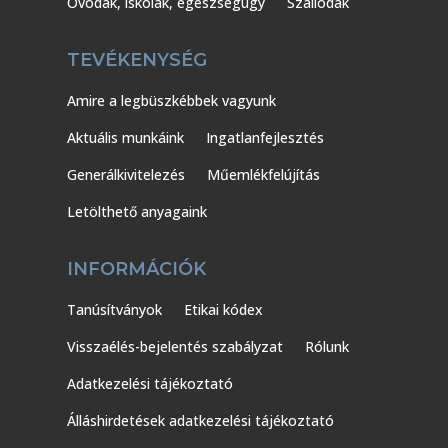
Óvodák, iskolák, egészségügy
Szállodák
TEVÉKENYSÉG
Amire a legbüszkébbek vagyunk
Aktuális munkáink
Ingatlanfejlesztés
Generálkivitelezés
Műemlékfelújítás
Letölthető anyagaink
INFORMÁCIÓK
Tanúsítványok
Etikai kódex
Visszaélés-bejelentés szabályzat
Rólunk
Adatkezelési tájékoztató
Álláshirdetések adatkezelési tájékoztató