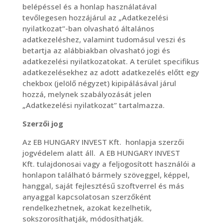
belépéssel és a honlap használatával
tevőlegesen hozzájárul az „Adatkezelési
nyilatkozat”-ban olvasható általános
adatkezeléshez, valamint tudomásul veszi és
betartja az alábbiakban olvasható jogi és
adatkezelési nyilatkozatokat. A terület specifikus
adatkezelésekhez az adott adatkezelés előtt egy
chekbox (jelölő négyzet) kipipálásával járul
hozzá, melynek szabályozását jelen
„Adatkezelési nyilatkozat” tartalmazza.
Szerzői jog
Az EB HUNGARY INVEST Kft. honlapja szerzői
jogvédelem alatt áll. A EB HUNGARY INVEST
Kft. tulajdonosai vagy a feljogosított használói a
honlapon található bármely szöveggel, képpel,
hanggal, saját fejlesztésű szoftverrel és más
anyaggal kapcsolatosan szerzőként
rendelkezhetnek, azokat kezelhetik,
sokszorosíthatják, módosíthatják.