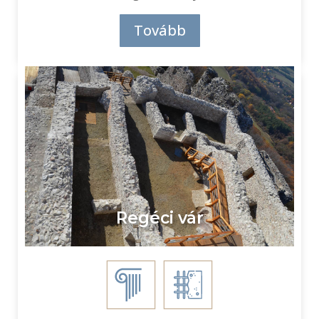
Tovább
Regéci vár