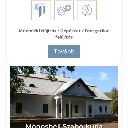
Műemlékfelújítás / Gépészet / Energetikai
felújítás
Tovább
Mónosbéli Szabó-kúria