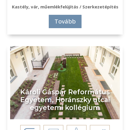
Kastély, vár, műemlékfelújítás / Szerkezetépítés
Tovább
Károli Gáspár Református
Egyetem, Horánszky utcai
egyetemi kollégium