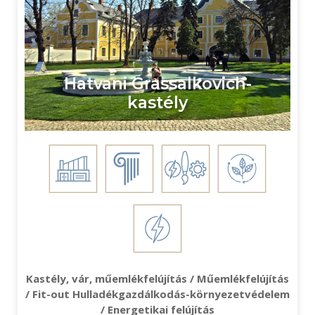
Hatvani Grassalkovich-
kastély
Kastély, vár, műemlékfelújítás / Műemlékfelújítás
/ Fit-out Hulladékgazdálkodás-környezetvédelem
/ Energetikai felújítás