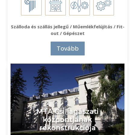
Szálloda és szállás jellegű / Műemlékfelújítás / Fit-
out / Gépészet
Tovább
MTA Csillagászati
központjának
rekonstrukciója