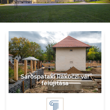
Sárospataki Rákóczi-vár
felújítása