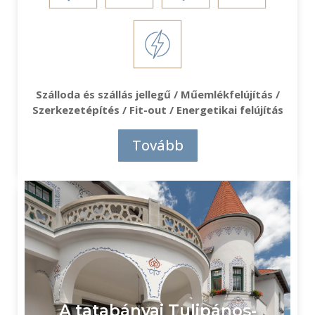
Szálloda és szállás jellegű / Műemlékfelújítás /
Szerkezetépítés / Fit-out / Energetikai felújítás
Tovább
A tatabányai Tulipános-