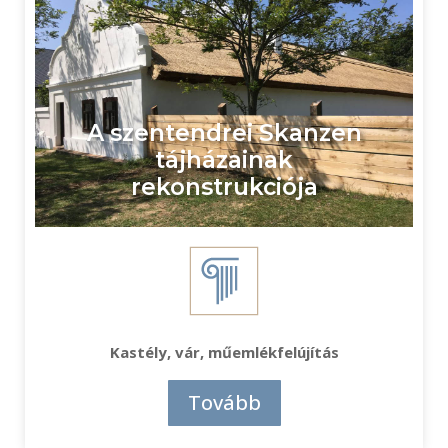
A szentendrei Skanzen
tájházainak
rekonstrukciója
Kastély, vár, műemlékfelújítás
Tovább