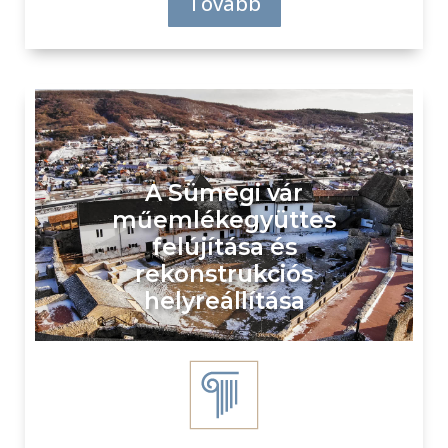
Tovább
A Sümegi vár
műemlékegyüttes
felújítása és
rekonstrukciós
helyreállítása