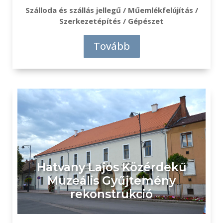
Szálloda és szállás jellegű / Műemlékfelújítás /
Szerkezetépítés / Gépészet
Tovább
Hatvany Lajos Közérdekű
Muzeális Gyűjtemény
rekonstrukció