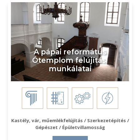
A pápai református
Ótemplom felújítási
munkálatai
Kastély, vár, műemlékfelújítás / Szerkezetépítés /
Gépészet / Épületvillamosság