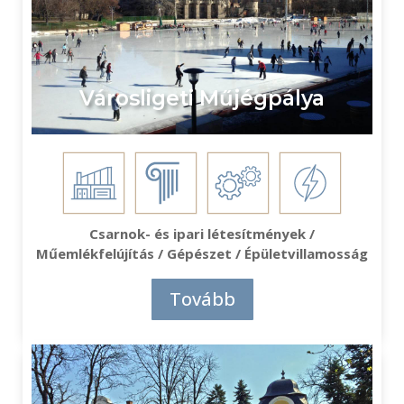
Városligeti Műjégpálya
Csarnok- és ipari létesítmények /
Műemlékfelújítás / Gépészet / Épületvillamosság
Tovább