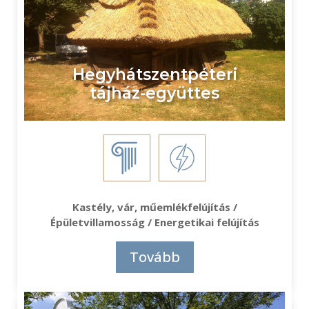
Hegyhátszentpéteri
tájház-együttes
Kastély, vár, műemlékfelújítás /
Épületvillamosság / Energetikai felújítás
Tovább