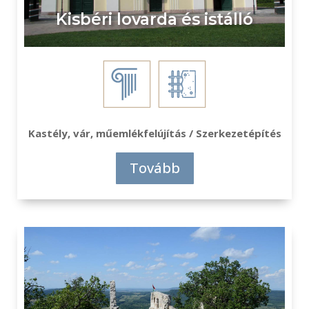
Kisbéri lovarda és istálló
Kastély, vár, műemlékfelújítás / Szerkezetépítés
Tovább