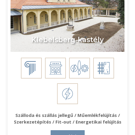
Klebelsberg-kastély
Szálloda és szállás jellegű / Műemlékfelújítás /
Szerkezetépítés / Fit-out / Energetikai felújítás