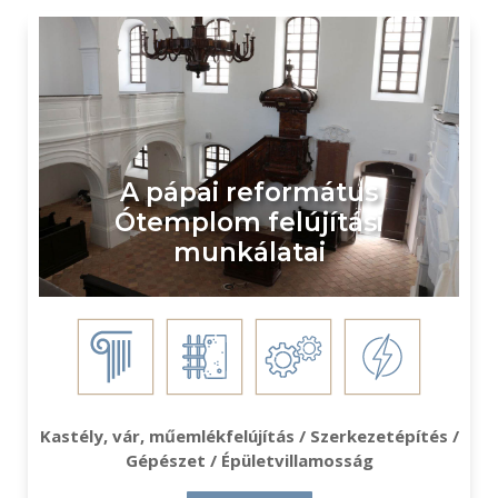
A pápai református
Ótemplom felújítási
munkálatai
Kastély, vár, műemlékfelújítás / Szerkezetépítés /
Gépészet / Épületvillamosság