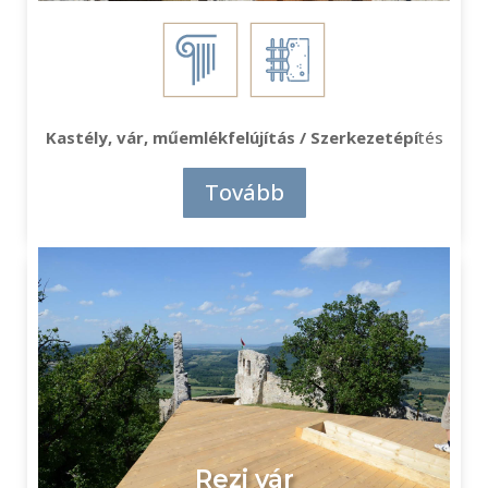
Kastély, vár, műemlékfelújítás / Szerkezetépí
tés
Tovább
Rezi vár