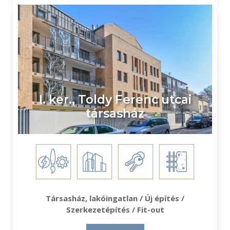
I. ker., Toldy Ferenc utcai
társasház
Társasház, lakóingatlan / Új építés /
Szerkezetépítés / Fit-out