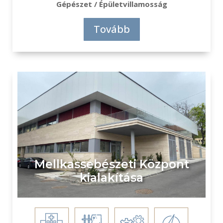
Gépészet / Épületvillamosság
Tovább
Mellkassebészeti Központ
kialakítása