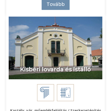
Tovább
Kisbéri lovarda és istálló
Kastély, vár, műemlékfelújítás / Szerkezetépítés