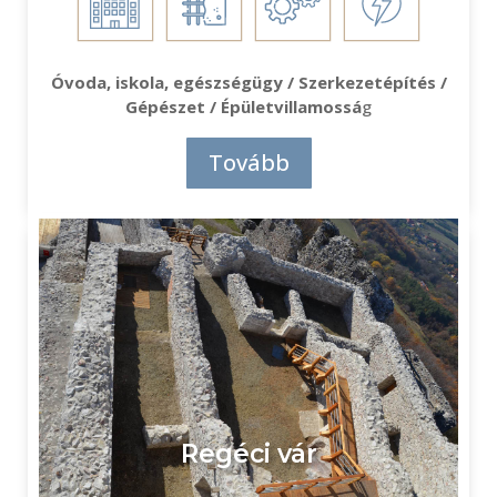
Óvoda, iskola, egészségügy / Szerkezetépítés /
Gépészet / Épületvillamossá
g
Tovább
Regéci vár