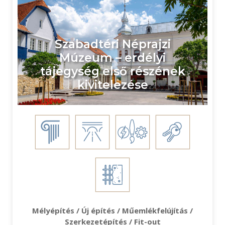
Szabadtéri Néprajzi
Múzeum – erdélyi
tájegység első részének
kivitelezése
Mélyépítés / Új építés / Műemlékfelújítás /
Szerkezetépítés / Fit-out