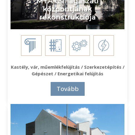
MTA Csillagászati
központjának
rekonstrukciója
Kastély, vár, műemlékfelújítás / Szerkezetépítés /
Gépészet / Energetikai felújítás
Tovább