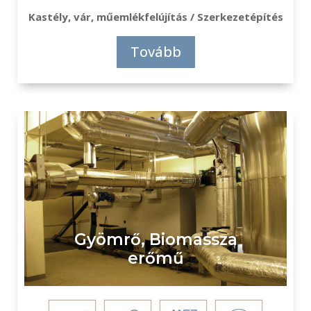
Kastély, vár, műemlékfelújítás / Szerkezetépítés
Tovább
Gyömrő, Biomassza
erőmű