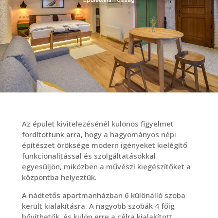
Épületvillamosság
Az épület kivitelezésénél különös figyelmet
fordítottunk arra, hogy a hagyományos népi
építészet öröksége modern igényeket kielégítő
funkcionalitással és szolgáltatásokkal
egyesüljön, miközben a művészi kiegészítőket a
központba helyeztük.
A nádtetős apartmanházban 6 különálló szoba
került kialakításra. A nagyobb szobák 4 főig
bővíthetők, és külön erre a célra kialakított