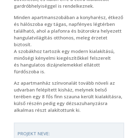
gardróbhelyiséggel is rendelkeznek.
Minden apartmanszobában a konyharész, étkező
és hálószoba egy tágas, napfényes légtérben
található, ahol a plafonra és bútorokra helyezett
hangulatvilágítás otthonos, meleg érzetet
biztosít.
A szobákhoz tartozik egy modern kialakítású,
minőségi kényelmi kiegészítőkkel felszerelt
és hangulatos dizájnelemekkel ellátott
fürdőszoba is.
Az apartmanház színvonalát tovább növeli az
udvarban felépített kisház, melynek belső
terében egy 8 fős finn szauna került kialakításra,
külső részén pedig egy dézsazuhanyzásra
alkalmas részt alakítottunk ki.
PROJEKT NEVE: