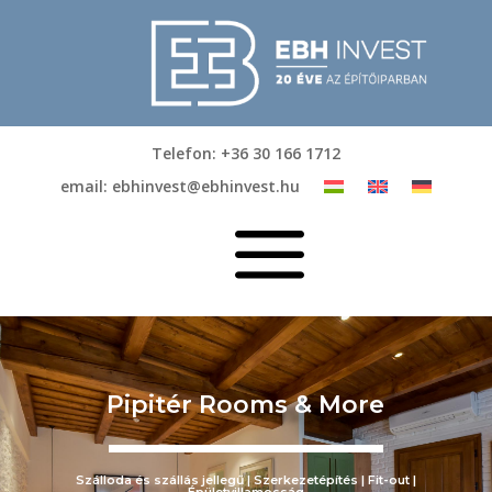
Telefon: +36 30 166 1712
email: ebhinvest@ebhinvest.hu
a
Pipitér Rooms & More
Szálloda és szállás jellegű | Szerkezetépítés | Fit-out |