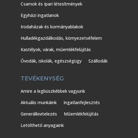
Csarnok és Ipari létesítmények
Egyházi ingatlanok
Irodaházak és kormányablakok
Hulladékgazdálkodás, környezetvéfelem
Kastélyok, várak, műemlékfelújítás
Óvodák, iskolák, egészségügy
Szállodák
TEVÉKENYSÉG
Amire a legbüszkébbek vagyunk
Aktuális munkáink
Ingatlanfejlesztés
Generálkivitelezés
Műemlékfelújítás
Letölthető anyagaink