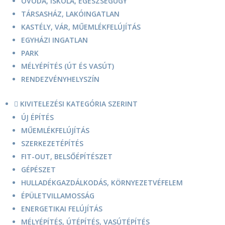
ÓVODA, ISKOLA, EGÉSZSÉGÜGY
TÁRSASHÁZ, LAKÓINGATLAN
KASTÉLY, VÁR, MŰEMLÉKFELÚJÍTÁS
EGYHÁZI INGATLAN
PARK
MÉLYÉPÍTÉS (ÚT ÉS VASÚT)
RENDEZVÉNYHELYSZÍN
KIVITELEZÉSI KATEGÓRIA SZERINT

ÚJ ÉPÍTÉS
MŰEMLÉKFELÚJÍTÁS
SZERKEZETÉPÍTÉS
FIT-OUT, BELSŐÉPÍTÉSZET
GÉPÉSZET
HULLADÉKGAZDÁLKODÁS, KÖRNYEZETVÉFELEM
ÉPÜLETVILLAMOSSÁG
ENERGETIKAI FELÚJÍTÁS
MÉLYÉPÍTÉS, ÚTÉPÍTÉS, VASÚTÉPÍTÉS