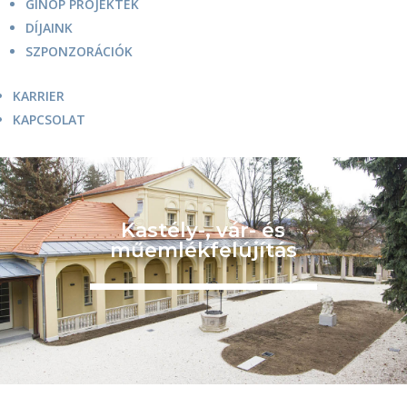
GINOP PROJEKTEK
DÍJAINK
SZPONZORÁCIÓK
KARRIER
KAPCSOLAT
Kastély-, vár- és
műemlékfelújítás