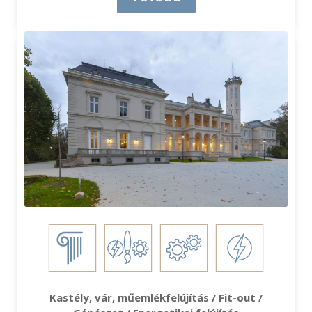
Kastély, vár, műemlékfelújítás / Fit-out /