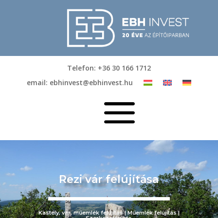
Telefon: +36 30 166 1712
email: ebhinvest@ebhinvest.hu
a
Rezi vár felújítása
Kastély, vár, műemlék felújítás | Műemlék felújítás |