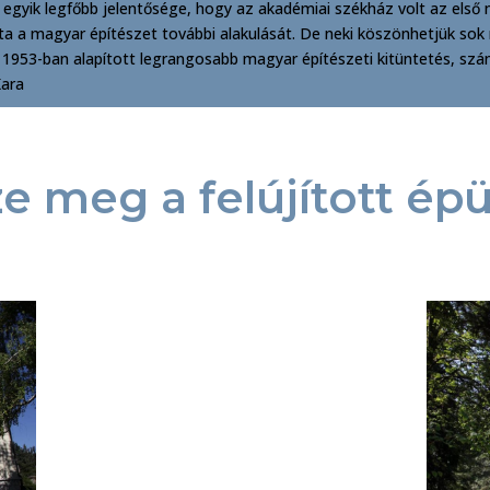
let egyik legfőbb jelentősége, hogy az akadémiai székház volt az e
lta a magyar építészet további alakulását. De neki köszönhetjük sok
 az 1953-ban alapított legrangosabb magyar építészeti kitüntetés, sz
Kara
e meg a felújított épü