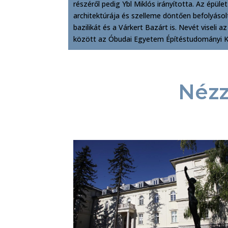
részéről pedig Ybl Miklós irányította. Az épü
architektúrája és szelleme döntően befolyáso
bazilikát és a Várkert Bazárt is. Nevét viseli
között az Óbudai Egyetem Építéstudományi 
Nézz