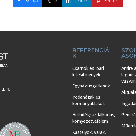
Facebook
X
LinkedIn
Pinterest
REFERENCIÁ
SZO
K
ÁSO
Csarnok és Ipari
Amire 
létesítmények
legbüs
vagyun
Egyházi ingatlanok
u. 4.
Aktuáli
Irodaházak és
kormányablakok
Ingatla
Hulladékgazdálkodás,
Generál
környezetvéfelem
Műemlé
Kastélyok, várak,