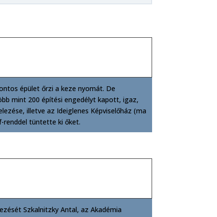
fontos épület őrzi a keze nyomát. De
öbb mint 200 építési engedélyt kapott, igaz,
zése, illetve az Ideiglenes Képviselőház (ma
-renddel tüntette ki őket.
lezését Szkalnitzky Antal, az Akadémia