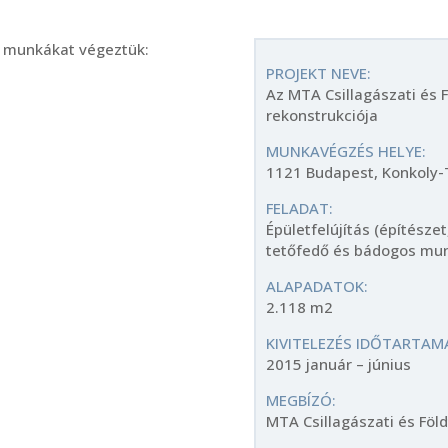
KÖRNYEZETVÉFELEM
EGÉSZSÉGÜGY
ÉPÜLETVILLAMOSSÁG
TÁRSASHÁZ,
gi munkákat végeztük:
PROJEKT NEVE:
LAKÓINGATLAN
ENERGETIKAI FELÚJÍTÁS
Az MTA Csillagászati és
rekonstrukciója
KASTÉLY, VÁR,
MÉLYÉPÍTÉS, ÚTÉPÍTÉS,
MŰEMLÉKFELÚJÍTÁS
MUNKAVÉGZÉS HELYE:
VASÚTÉPÍTÉS
1121 Budapest, Konkoly-
EGYHÁZI INGATLAN
PARKÉPÍTÉS
FELADAT:
PARK
Épületfelújítás (építésze
SAJÁT BERUHÁZÁS
tetőfedő és bádogos mun
MÉLYÉPÍTÉS (ÚT ÉS
ALAPADATOK:
VASÚT)
2.118 m2
RENDEZVÉNYHELYSZÍN
KIVITELEZÉS IDŐTARTAM
2015 január – június
MEGBÍZÓ:
MTA Csillagászati és Fö