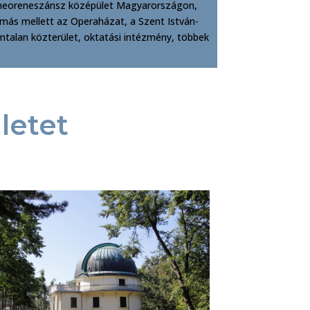
lső neoreneszánsz középület Magyarországon,
 más mellett az Operaházat, a Szent István-
ámtalan közterület, oktatási intézmény, többek
letet