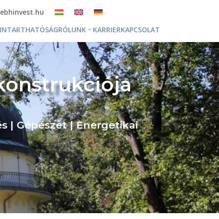
ebhinvest.hu
NNTARTHATÓSÁG
RÓLUNK
KARRIER
KAPCSOLAT
konstrukciója
és | Gépészet | Energetikai