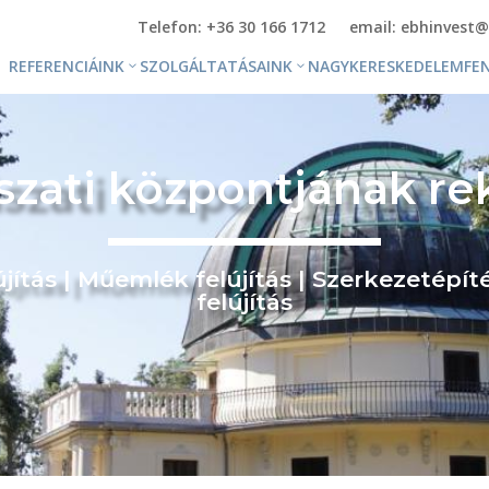
Telefon: +36 30 166 1712
email: ebhinvest@
REFERENCIÁINK
SZOLGÁLTATÁSAINK
NAGYKERESKEDELEM
FE
szati központjának re
ÚJ ÉPÍTÉS
CSARNOK- ÉS IPARI
MŰEMLÉKFELÚJÍTÁS
LÉTESÍTMÉNYEK
jítás | Műemlék felújítás | Szerkezetépít
felújítás
SZERKEZETÉPÍTÉS
FIT-OUT, IRODAHÁZ,
FIT-OUT,
KORMÁNYABLAK
BELSŐÉPÍTÉSZET
SZÁLLODA ÉS SZÁLLÁS
GÉPÉSZET
JELLEGŰ ÉPÜLETEK
HULLADÉKGAZDÁLKODÁS,
ÓVODA, ISKOLA,