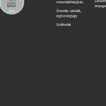
Letölt
műemlékfelújítás
anyaga
Óvodák, iskolák,
egészségügy
Szállodák