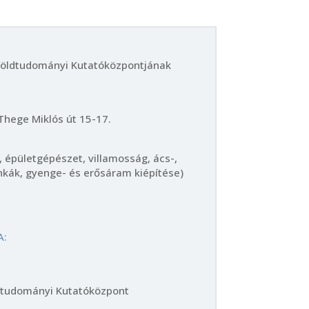
 Földtudományi Kutatóközpontjának
Thege Miklós út 15-17.
t, épületgépészet, villamosság, ács-,
kák, gyenge- és erősáram kiépítése)
A:
ldtudományi Kutatóközpont