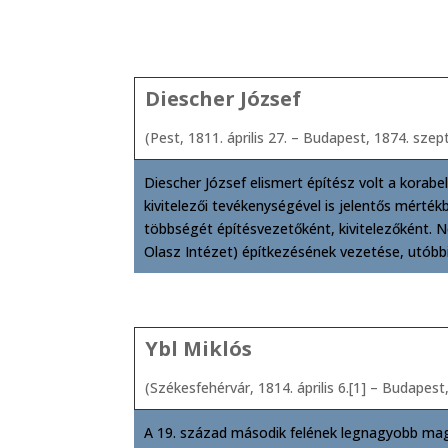
Diescher József
(Pest, 1811. április 27. – Budapest, 1874. sze
Diescher József elismert építész volt a korab
kivitelezői tevékenységével is jelentős mérté
többségét építésvezetőként, kivitelezőként. 
Olasz Intézet) építkezésének vezetése, utóbbi 
Ybl Miklós
(Székesfehérvár, 1814. április 6.[1] – Budapest,
A 19. század második felének legnagyobb magya