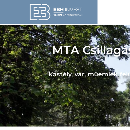
MTA Csillagá
Kastély, vár, műemlék felú