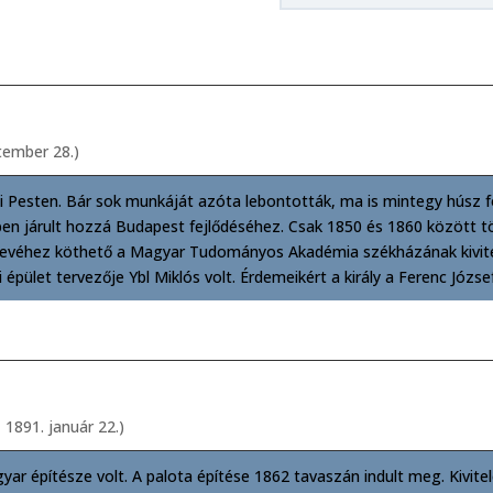
ptember 28.)
eli Pesten. Bár sok munkáját azóta lebontották, ma is mintegy húsz 
kben járult hozzá Budapest fejlődéséhez. Csak 1850 és 1860 között t
Nevéhez köthető a Magyar Tudományos Akadémia székházának kivitele
épület tervezője Ybl Miklós volt. Érdemeikért a király a Ferenc József
 1891. január 22.)
r építésze volt. A palota építése 1862 tavaszán indult meg. Kivite