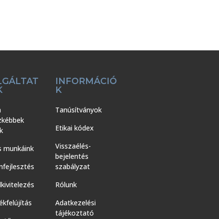
LGÁLTAT
INFORMÁCIÓ
K
K
a
Tanúsítványok
zkébbek
Etikai kódex
k
Visszaélés-
s munkáink
bejelentés
nfejlesztés
szabályzat
kivitelezés
Rólunk
kfelújítás
Adatkezelési
tájékoztató