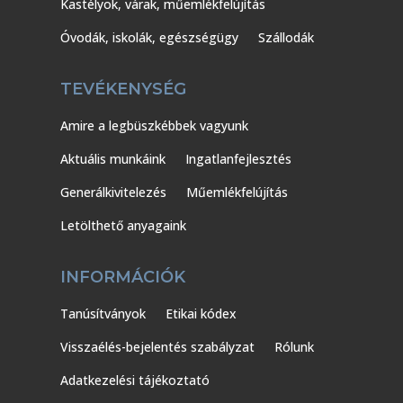
Kastélyok, várak, műemlékfelújítás
Óvodák, iskolák, egészségügy
Szállodák
TEVÉKENYSÉG
Amire a legbüszkébbek vagyunk
Aktuális munkáink
Ingatlanfejlesztés
Generálkivitelezés
Műemlékfelújítás
Letölthető anyagaink
INFORMÁCIÓK
Tanúsítványok
Etikai kódex
Visszaélés-bejelentés szabályzat
Rólunk
Adatkezelési tájékoztató