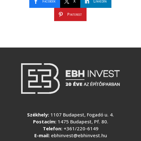
Facebook
X
LinkedIn
Pinterest
Székhely:
1107 Budapest, Fogadó u. 4.
Postacím:
1475 Budapest, Pf. 80.
Telefon:
+361/220-6149
E-mail:
ebhinvest@ebhinvest.hu