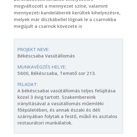
megváltozott a mennyezet színe, valamint
mennyezeti kandeláberek kerültek kihelyezésre,
melyek már díszkábellel lógnak le a csarnokba
megújult a csarnok kövezete is
PROJEKT NEVE:
Békéscsaba Vasútállomás
MUNKAVÉGZÉS HELYE:
5600, Békéscsaba, Temető sor 213.
FELADAT:
A békéscsabai vasútállomás teljes felújítása
közel 3 évig tartott. Szakembereink
irányításával a vasútállomás műemléki
főépületében, és annak északi és déli
szárnyában folytak a festő, műkő és asztalos
restaurátori munkálatok.