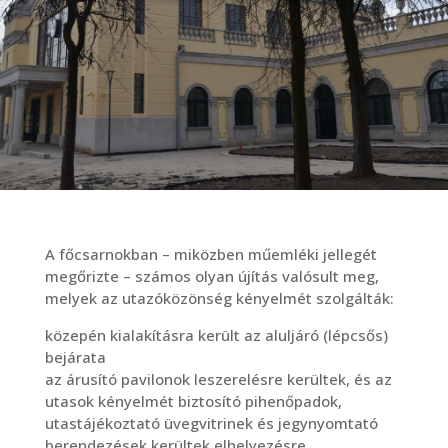
A főcsarnokban – miközben műemléki jellegét
megőrizte – számos olyan újítás valósult meg,
melyek az utazóközönség kényelmét szolgálták:
közepén kialakításra került az aluljáró (lépcsős)
bejárata
az árusító pavilonok leszerelésre kerültek, és az
utasok kényelmét biztosító pihenőpadok,
utastájékoztató üvegvitrinek és jegynyomtató
berendezések kerültek elhelyezésre