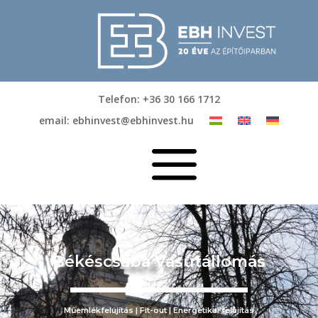
Telefon: +36 30 166 1712
email: ebhinvest@ebhinvest.hu
a
Békéscsaba Vasútállomás
Műemlékfelújítás | Fit-out | Energetikai felújítás