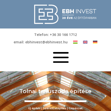
Telefon: +36 30 166 1712
email: ebhinvest@ebhinvest.hu
a
Tolnai tanuszoda építése
Új építés | Szerkezetépítés | Gépészet