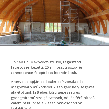
Tolnán ún. Makovecz-stílusú, ragasztott
fatartószerkezetű, 25 m hosszú úszó- és
tanmedence felépítését koordináltuk.
A tervek alapján az épület színvonalas és
megbízható működését kiszolgáló helyiségeket
alakítottunk ki (teljes körű gépészeti és
gyengeáramú szolgáltatások, női és férfi öltözők,
valamint különféle vizesblokk-csoportok
kialakítása).