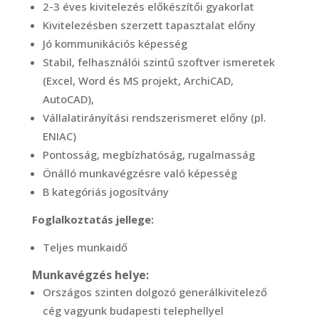
2-3 éves kivitelezés előkészítői gyakorlat
Kivitelezésben szerzett tapasztalat előny
Jó kommunikációs képesség
Stabil, felhasználói szintű szoftver ismeretek
(Excel, Word és MS projekt, ArchiCAD,
AutoCAD),
Vállalatirányítási rendszerismeret előny (pl.
ENIAC)
Pontosság, megbízhatóság, rugalmasság
Önálló munkavégzésre való képesség
B kategóriás jogosítvány
Foglalkoztatás jellege:
Teljes munkaidő
Munkavégzés helye:
Országos szinten dolgozó generálkivitelező
cég vagyunk budapesti telephellyel