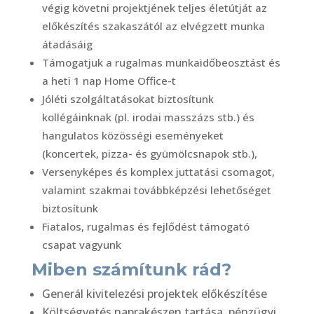
végig követni projektjének teljes életútját az
előkészítés szakaszától az elvégzett munka
átadásáig
Támogatjuk a rugalmas munkaidőbeosztást és
a heti 1 nap Home Office-t
Jóléti szolgáltatásokat biztosítunk
kollégáinknak (pl. irodai masszázs stb.) és
hangulatos közösségi eseményeket
(koncertek, pizza- és gyümölcsnapok stb.),
Versenyképes és komplex juttatási csomagot,
valamint szakmai továbbképzési lehetőséget
biztosítunk
Fiatalos, rugalmas és fejlődést támogató
csapat vagyunk
Miben számítunk rád?
Generál kivitelezési projektek előkészítése
Költségvetés naprakészen tartása, pénzügyi