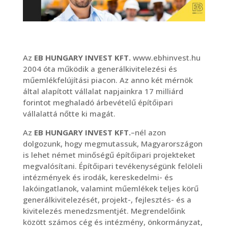
Az
EB HUNGARY INVEST KFT.
www.ebhinvest.hu
2004 óta működik a generálkivitelezési és
műemlékfelújítási piacon. Az anno két mérnök
által alapított vállalat napjainkra 17 milliárd
forintot meghaladó árbevételű építőipari
vállalattá nőtte ki magát.
Az
EB HUNGARY INVEST KFT.
–nél azon
dolgozunk, hogy megmutassuk, Magyarországon
is lehet német minőségű építőipari projekteket
megvalósítani. Építőipari tevékenységünk felöleli
intézmények és irodák, kereskedelmi- és
lakóingatlanok, valamint műemlékek teljes körű
generálkivitelezését, projekt-, fejlesztés- és a
kivitelezés menedzsmentjét. Megrendelőink
között számos cég és intézmény, önkormányzat,