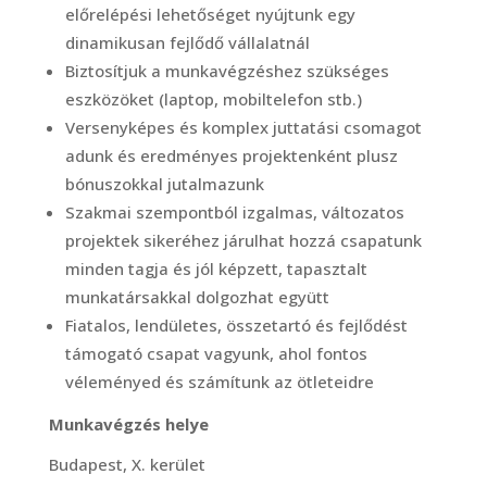
előrelépési lehetőséget nyújtunk egy
dinamikusan fejlődő vállalatnál
Biztosítjuk a munkavégzéshez szükséges
eszközöket (laptop, mobiltelefon stb.)
Versenyképes és komplex juttatási csomagot
adunk és eredményes projektenként plusz
bónuszokkal jutalmazunk
Szakmai szempontból izgalmas, változatos
projektek sikeréhez járulhat hozzá csapatunk
minden tagja és jól képzett, tapasztalt
munkatársakkal dolgozhat együtt
Fiatalos, lendületes, összetartó és fejlődést
támogató csapat vagyunk, ahol fontos
véleményed és számítunk az ötleteidre
Munkavégzés helye
Budapest, X. kerület