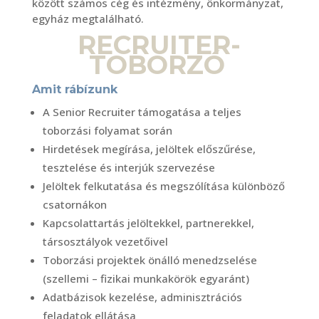
között számos cég és intézmény, önkormányzat,
egyház megtalálható.
RECRUITER-
TOBORZÓ
Amit rábízunk
A Senior Recruiter támogatása a teljes
toborzási folyamat során
Hirdetések megírása, jelöltek előszűrése,
tesztelése és interjúk szervezése
Jelöltek felkutatása és megszólítása különböző
csatornákon
Kapcsolattartás jelöltekkel, partnerekkel,
társosztályok vezetőivel
Toborzási projektek önálló menedzselése
(szellemi – fizikai munkakörök egyaránt)
Adatbázisok kezelése, adminisztrációs
feladatok ellátása