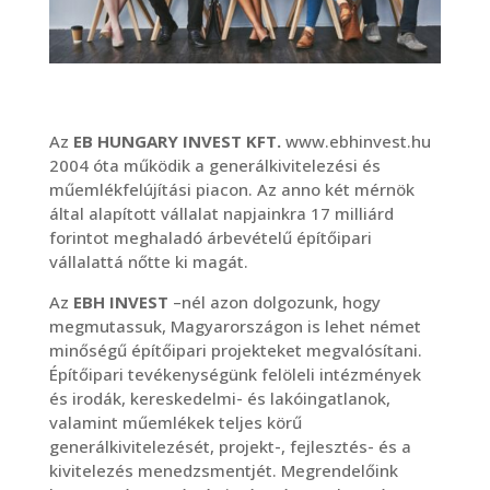
Az
EB HUNGARY INVEST KFT.
www.ebhinvest.hu
2004 óta működik a generálkivitelezési és
műemlékfelújítási piacon. Az anno két mérnök
által alapított vállalat napjainkra 17 milliárd
forintot meghaladó árbevételű építőipari
vállalattá nőtte ki magát.
Az
EBH INVEST
–nél azon dolgozunk, hogy
megmutassuk, Magyarországon is lehet német
minőségű építőipari projekteket megvalósítani.
Építőipari tevékenységünk felöleli intézmények
és irodák, kereskedelmi- és lakóingatlanok,
valamint műemlékek teljes körű
generálkivitelezését, projekt-, fejlesztés- és a
kivitelezés menedzsmentjét. Megrendelőink