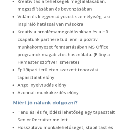
Kreativitás a tehetségek megtalálásában,
megszólításában és bevonzásában
Vidám és kiegyensúlyozott személyiség, aki
inspiráló hatással van másokra
Kreatív a problémamegoldásokban és a HR
csapatunk partnere tud lenni a pozitív
munkakörnyezet fenntartásában MS Office
programok magabiztos használata. (Előny a
HRmaster szoftver ismerete)
Építőipari területen szerzett toborzási
tapasztalat előny
Angol nyelvtudás előny
Azonnali munkakezdés előny
Miért jó nálunk dolgozni?
Tanulási és fejlődési lehetőség egy tapasztalt
Senior Recruiter mellett
Hosszútávú munkalehetőséget, stabilitást és