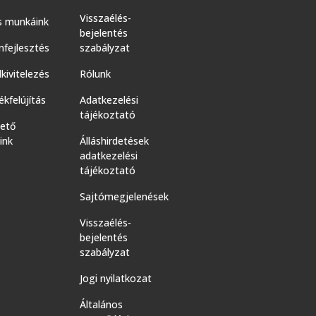
Visszaélés-
s munkáink
bejelentés
nfejlesztés
szabályzat
kivitelezés
Rólunk
kfelújítás
Adatkezelési
tájékoztató
hető
ink
Álláshirdetések
adatkezelési
tájékoztató
Sajtómegjelenések
Visszaélés-
bejelentés
szabályzat
Jogi nyilatkozat
Általános