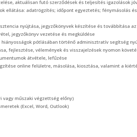
ezelése, aktuálisan futó szerződések és teljesítés igazolások 
atok ellátása: adatrögzítés; időpont egyeztetés; fénymásolás é
ztencia nyújtása, jegyzőkönyvek készítése és továbbítása az 
zvétel, jegyzőkönyv vezetése és megküldése
 hiányosságok pótlásában történő adminisztratív segítség ny
tása, fejlesztése, vélemények és visszajelzések nyomon követ
okumentumok átvétele, lefűzése
gzítése online felületre, másolása, kiosztása, valamint a kiért
 vagy műszaki végzettség előny)
ismeretek (Excel, Word, Outlook)