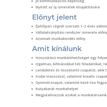
Jó kommunikációs képesség
Nyitott az új ismeretek elsajátítására
Előnyt jelent
Építőipari cégnél szerzett 1-2 éves admin
Vállalatirányítási rendszer ismerete előn
Azonnali munkakezdés előny
Amit kínálunk
Hosszútávú munkalehetőséget egy folyama
Izgalmas, kihívásokkal teli feladatokat
Lendületes és összetartó csapatot, akik
Irodai masszázst, valamint kreatív csapa
Gyümölcsnapot, valamint kávé-tea fogya
Kutyabarát munkahelyet
Megjutalmazzuk azokat a munkatársainkat,