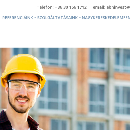
Telefon: +36 30 166 1712
email: ebhinvest@
REFERENCIÁINK
SZOLGÁLTATÁSAINK
NAGYKERESKEDELEM
FE
ÚJ ÉPÍTÉS
CSARNOK- ÉS IPARI
MŰEMLÉKFELÚJÍTÁS
LÉTESÍTMÉNYEK
SZERKEZETÉPÍTÉS
FIT-OUT, IRODAHÁZ,
FIT-OUT,
KORMÁNYABLAK
BELSŐÉPÍTÉSZET
SZÁLLODA ÉS SZÁLLÁS
GÉPÉSZET
JELLEGŰ ÉPÜLETEK
HULLADÉKGAZDÁLKODÁS,
ÓVODA, ISKOLA,