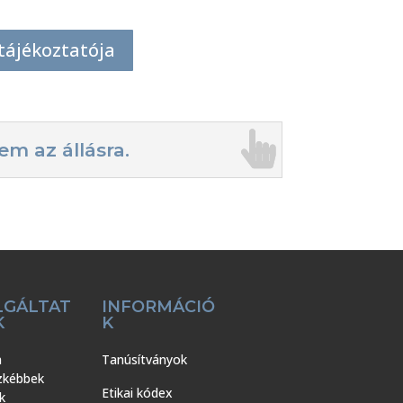
tájékoztatója
m az állásra.
LGÁLTAT
INFORMÁCIÓ
K
K
a
Tanúsítványok
zkébbek
Etikai kódex
k