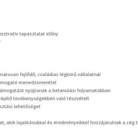
isztratív tapasztalat előny
y
tosan fejlődő, családias légkörű vállalatnál
, támogató menedzsmenttel
 támogatást nyújtanak a betanulási folyamatokban
tépítő tevékenységekben való részvételt
sztási lehetőséget
 akik lojalitásukkal és eredményeikkel hozzájárulnak a cég t