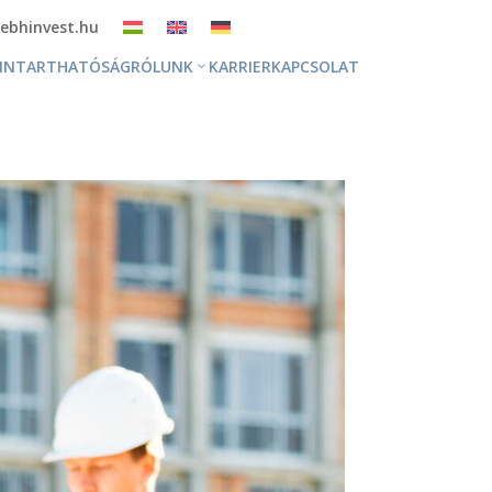
ebhinvest.hu
NNTARTHATÓSÁG
RÓLUNK
KARRIER
KAPCSOLAT