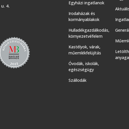
Egyházi ingatlanok
u. 4.
Aktuáli
Irodaházak és
kormányablakok
Ingatla
Hulladékgazdálkodás,
Generál
környezetvéfelem
Műemlé
Kastélyok, várak,
Letölt
műemlékfelújítás
anyaga
Óvodák, iskolák,
egészségügy
Szállodák