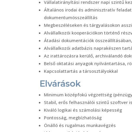
Vállalatirányítási rendszer napi szintű k
Általános irodai és adminisztratív felad
dokumentumösszeállítás
Megbeszéléseken és tárgyalásokon asszis
Alvállalkozói kooperációkon történő rés
Átadási dokumentációk összeállításában,
Alvállalkozói adatbázis naprakészen tar
Az irattározásra kerülő, archiválandó d
Belső oktatási anyagok nyilvántartása, rö
Kapcsolattartás a társosztályokkal
Elvárások
Minimum középfokú végzettség (pénzügyi
Stabil, erős felhasználói szintű szoftver 
Kiváló logikai és számolási képesség
Pontosság, megbízhatóság
Önálló és rugalmas munkavégzés