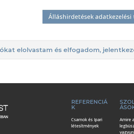
Álláshirdetések adatkezelési 
ókat elolvastam és elfogadom, jelentkeze
REFERENCIÁ
SZO
K
ÁSO
Csarnok és Ipari
Amire 
létesítmények
legbüs
vagyun