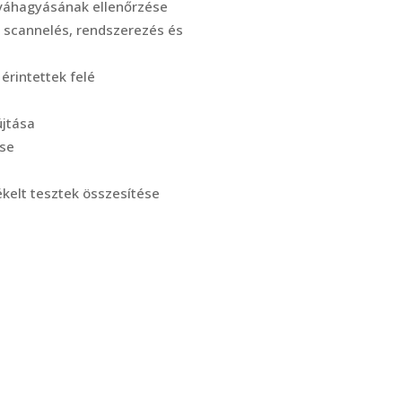
jóváhagyásának ellenőrzése
s scannelés, rendszerezés és
érintettek felé
újtása
ése
ékelt tesztek összesítése