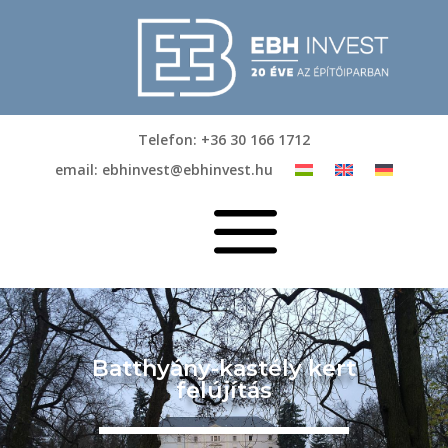
Telefon: +36 30 166 1712
email: ebhinvest@ebhinvest.hu
a
Batthyány-kastély kert
felújítás