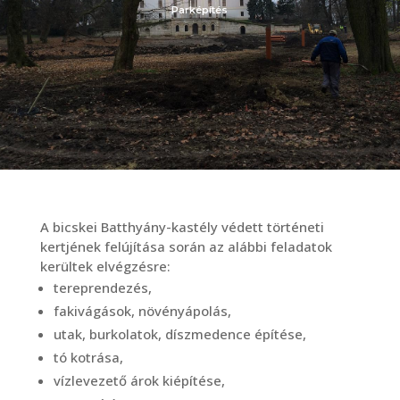
Parképítés
A bicskei Batthyány-kastély védett történeti
kertjének felújítása során az alábbi feladatok
kerültek elvégzésre:
tereprendezés,
fakivágások, növényápolás,
utak, burkolatok, díszmedence építése,
tó kotrása,
vízlevezető árok kiépítése,