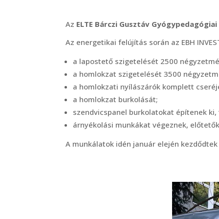
Az
ELTE Bárczi Gusztáv Gyógypedagógiai
Az energetikai felújítás során az EBH INVE
a lapostető szigetelését 2500 négyzetmét
a homlokzat szigetelését 3500 négyzetmé
a homlokzati nyílászárók komplett cseré
a homlokzat burkolását;
szendvicspanel burkolatokat építenek ki,
árnyékolási munkákat végeznek, előtetőket
A munkálatok idén január elején kezdődtek