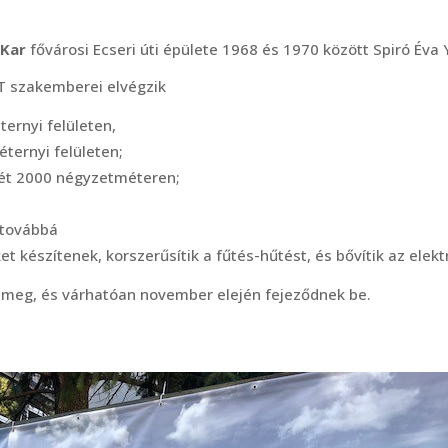
KÖRNYEZETVÉFELEM
EGÉSZSÉGÜGY
ÉPÜLETVILLAMOSSÁG
TÁRSASHÁZ,
 Kar
fővárosi Ecseri úti épülete 1968 és 1970 között Spiró Éva Y
LAKÓINGATLAN
ENERGETIKAI FELÚJÍTÁS
ST szakemberei elvégzik
KASTÉLY, VÁR,
MÉLYÉPÍTÉS, ÚTÉPÍTÉS,
ernyi felületen,
MŰEMLÉKFELÚJÍTÁS
ternyi felületen;
VASÚTÉPÍTÉS
jét 2000 négyzetméteren;
EGYHÁZI INGATLAN
PARKÉPÍTÉS
PARK
 továbbá
SAJÁT BERUHÁZÁS
 készítenek, korszerűsítik a fűtés-hűtést, és bővítik az elek
MÉLYÉPÍTÉS (ÚT ÉS
VASÚT)
 meg, és várhatóan november elején fejeződnek be.
RENDEZVÉNYHELYSZÍN