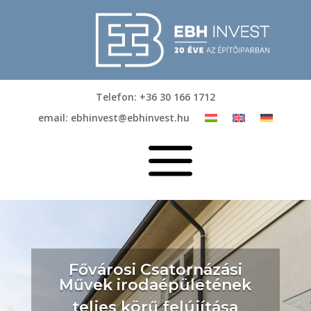
Telefon: +36 30 166 1712
email: ebhinvest@ebhinvest.hu
a
Fővárosi Csatornázási
Művek irodaépületének
teljes körű felújítása