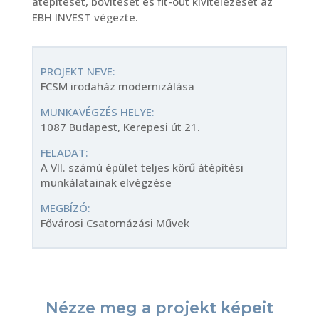
átépítését, bővítését és fit-out kivitelezését az
EBH INVEST végezte.
PROJEKT NEVE:
FCSM irodaház modernizálása
MUNKAVÉGZÉS HELYE:
1087 Budapest, Kerepesi út 21.
FELADAT:
A VII. számú épület teljes körű átépítési
munkálatainak elvégzése
MEGBÍZÓ:
Fővárosi Csatornázási Művek
Nézze meg a projekt képeit