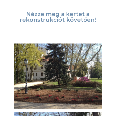
Nézze meg a kertet a
rekonstrukciót követően!