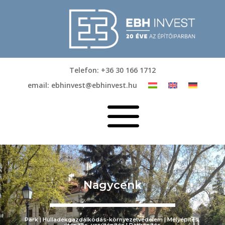
Telefon: +36 30 166 1712
email: ebhinvest@ebhinvest.hu
a
Nagycenk
Park | Hulladékgazdálkodás-környezetvédelem | Mélyépítés,