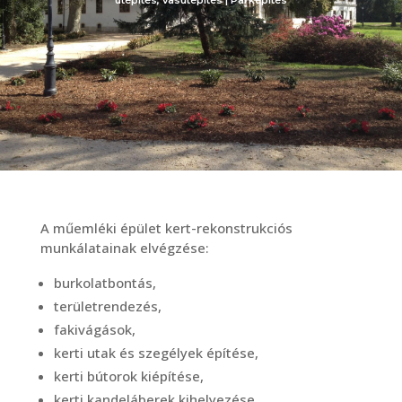
útépítés, vasútépítés | Parképítés
A műemléki épület kert-rekonstrukciós
munkálatainak elvégzése:
burkolatbontás,
területrendezés,
fakivágások,
kerti utak és szegélyek építése,
kerti bútorok kiépítése,
kerti kandeláberek kihelyezése.