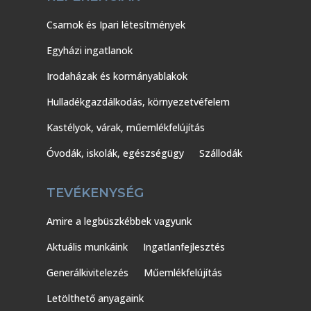
Csarnok és Ipari létesítmények
Egyházi ingatlanok
Irodaházak és kormányablakok
Hulladékgazdálkodás, környezetvéfelem
Kastélyok, várak, műemlékfelújítás
Óvodák, iskolák, egészségügy
Szállodák
TEVÉKENYSÉG
Amire a legbüszkébbek vagyunk
Aktuális munkáink
Ingatlanfejlesztés
Generálkivitelezés
Műemlékfelújítás
Letölthető anyagaink