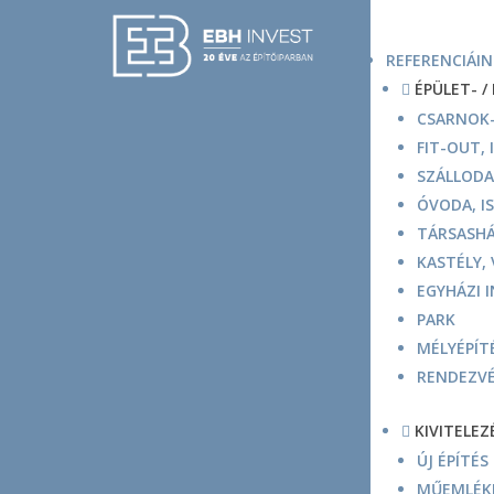
REFERENCIÁIN
ÉPÜLET- /

CSARNOK-
FIT-OUT,
SZÁLLODA
ÓVODA, I
TÁRSASHÁ
KASTÉLY,
EGYHÁZI 
PARK
MÉLYÉPÍTÉ
RENDEZVÉ
KIVITELEZ

ÚJ ÉPÍTÉS
MŰEMLÉKF