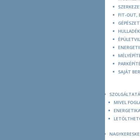
SZERKEZE
FIT-OUT,
GÉPÉSZET
HULLADÉK
ÉPÜLETVI
ENERGETIK
MÉLYÉPÍTÉ
PARKÉPÍT
SAJÁT BE
SZOLGÁLTATÁ
MIVEL FOG
ENERGETIKA
LETÖLTHET
NAGYKERESK