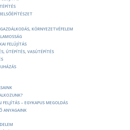
TÉPÍTÉS
 BELSŐÉPÍTÉSZET
GAZDÁLKODÁS, KÖRNYEZETVÉFELEM
LLAMOSSÁG
AI FELÚJÍTÁS
S, ÚTÉPÍTÉS, VASÚTÉPÍTÉS
ÉS
RUHÁZÁS
SAINK
LALKOZUNK?
I FELJÍTÁS – EGYKAPUS MEGOLDÁS
Ő ANYAGAINK
EDELEM