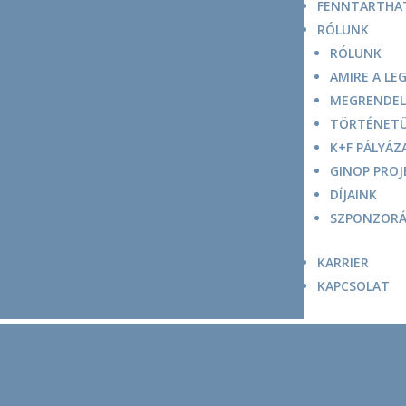
FENNTARTHA
RÓLUNK
RÓLUNK
AMIRE A LE
MEGRENDEL
TÖRTÉNET
K+F PÁLYÁZ
GINOP PROJ
DÍJAINK
SZPONZORÁ
KARRIER
KAPCSOLAT