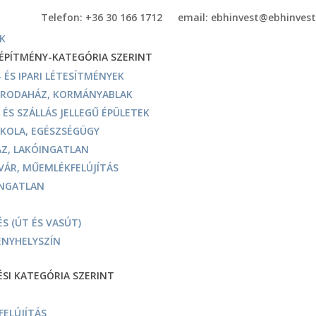
Telefon: +36 30 166 1712
email: ebhinvest@ebhinvest
K
 ÉPÍTMÉNY-KATEGÓRIA SZERINT
 ÉS IPARI LÉTESÍTMÉNYEK
 IRODAHÁZ, KORMÁNYABLAK
 ÉS SZÁLLÁS JELLEGŰ ÉPÜLETEK
SKOLA, EGÉSZSÉGÜGY
Z, LAKÓINGATLAN
 VÁR, MŰEMLÉKFELÚJÍTÁS
INGATLAN
S (ÚT ÉS VASÚT)
NYHELYSZÍN
ÉSI KATEGÓRIA SZERINT
ELÚJÍTÁS