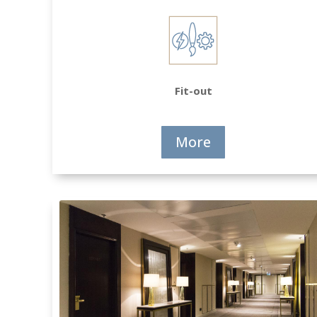
Fit-out
More