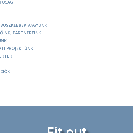
TÓSÁG
GBÜSZKÉBBEK VAGYUNK
ŐINK, PARTNEREINK
ÜNK
ATI PROJEKTÜNK
EKTEK
CIÓK
Fit out