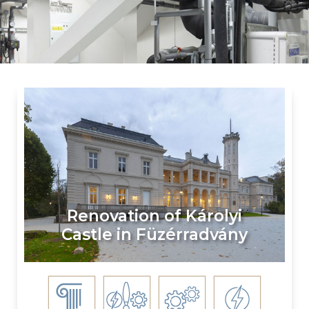
Renovation of Károlyi
Castle in Füzérradvány